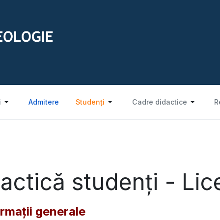
i
Admitere
Studenți
Cadre didactice
R
actică studenți - Lic
ormaţii generale