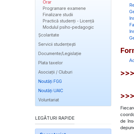
Orar
Re
Programare examene
Ge
Finalizare studii
In
Practică studenți - Licență
Fa
Modulul psiho-pedagogic
In
Școlaritate
Ge
Servicii studențești
For
Documente/Legislație
Ac
Plata taxelor
>>> 
Asociații / Cluburi
Noutăți FGG
Noutăți UAIC
>>>
Voluntariat
Fiecar
coordo
LEGĂTURI RAPIDE
de îns
depune 