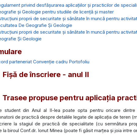
gulament privind desfășurarea aplicațiilor și practicilor de speciali
ografie și Geologie pentru studiile de licență și master
strucţiuni proprii de securitate şi sănătate în muncă pentru activit
cultatea De Geografie Şi Geologie
strucţiuni proprii de securitate şi sănătate în muncă pentru activit
ografie Şi Geologie
mulare
ord parteneriat
Convenție cadru
Portofoliu
Fișă de înscriere - anul II
 Trasee propuse pentru aplicația practi
e student din Anul al II-lea poate opta pentru oricare dint
natorii de practică despre detaliile legate de aplicația de teren (
criere la stagiul de practică de specialitate (cu semnătura pro
la biroul Conf.dr. Ionut Minea (poate fi găsit marțea și joia intre or