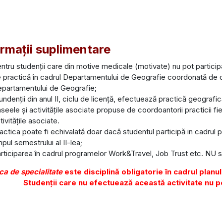
ormații suplimentare
ntru studenții care din motive medicale (motivate) nu pot particip
 practică în cadrul Departamentului de Geografie coordonată de 
partamentului de Geografie;
undenții din anul II, ciclu de licență, efectuează practică geografică
aseele și activitățile asociate propuse de coordoantorii practicii f
tivitățile asociate.
actica poate fi echivalată doar dacă studentul participă in cadr
mpul semestrului al II-lea;
rticiparea în cadrul programelor Work&Travel, Job Trust etc. NU 
ca de specialitate
este disciplină obligatorie în cadrul planu
Studenții care nu efectuează această activitate nu po