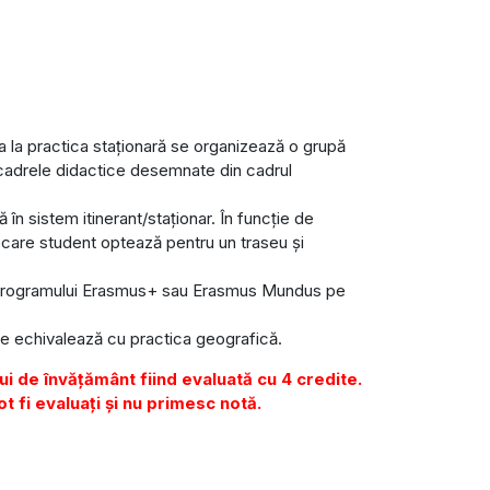
a la practica staționară se organizează o grupă
cadrele didactice desemnate din cadrul
 în sistem itinerant/staționar. În funcție de
iecare student optează pentru un traseu și
ul programului Erasmus+ sau Erasmus Mundus pe
se echivalează cu practica geografică.
lui de învățământ fiind evaluată cu 4 credite.
t fi evaluați și nu primesc notă.