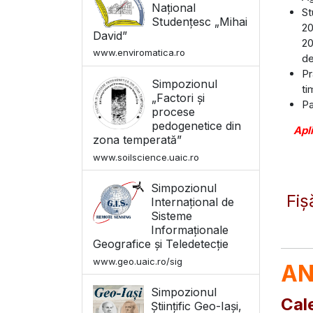
Național
St
Studențesc „Mihai
20
David”
20
www.enviromatica.ro
de
Pr
Simpozionul
ti
„Factori și
Pa
procese
pedogenetice din
Apli
zona temperată”
www.soilscience.uaic.ro
Simpozionul
Fiș
Internațional de
Sisteme
Informaționale
Geografice și Teledetecție
www.geo.uaic.ro/sig
AN
Simpozionul
Cal
Științific Geo-Iași,