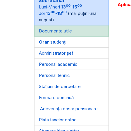
Secretariat
Aplica
00
00
Luni-Vineri
13
-15
00
00
Joi
13
-18
(mai puțin luna
august)
Documente utile
Orar
studenți
Administrator șef
Personal academic
Personal tehnic
Stațiuni de cercetare
Formare continuă
Adeverința dosar pensionare
Plata taxelor online
Abonare Newsletter