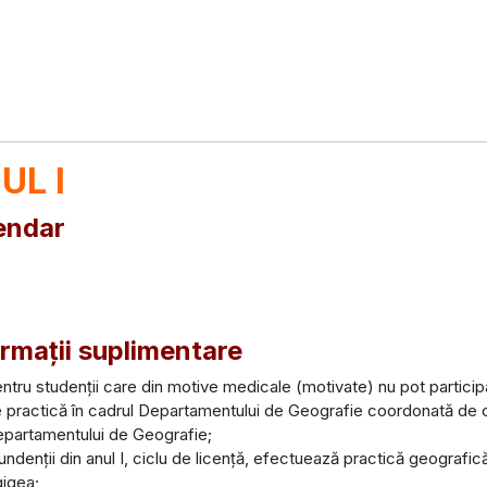
UL I
endar
ormații suplimentare
ntru studenții care din motive medicale (motivate) nu pot particip
 practică în cadrul Departamentului de Geografie coordonată de 
partamentului de Geografie;
undenții din anul I, ciclu de licență, efectuează practică geografică 
igea;