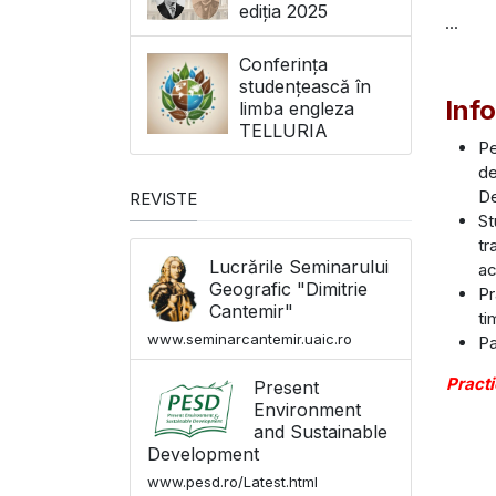
ediția 2025
...
Conferința
studențească în
Inf
limba engleza
TELLURIA
Pe
de
De
REVISTE
St
tr
Lucrările Seminarului
ac
Geografic "Dimitrie
Pr
Cantemir"
ti
www.seminarcantemir.uaic.ro
Pa
Practi
Present
Environment
and Sustainable
Development
www.pesd.ro/Latest.html