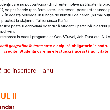
udenții care nu pot participa (din diferite motive justificate) la pra
17, se pot înscrie (prin formularea unei cereri) pentru efectuarea 
17. În acestă perioadă, în funcție de numărul de cereri (nu mai puț
 practică la stațiunile Tulnici și/sau Rarău
actica poate fi echivalată doar dacă studentul participă in cadr
mpul verii;
rticiparea în cadrul programelor Work&Travel, Job Trust etc. NU 
cații geografice în teren
este disciplină obligatorie în cadrul
credite. Studenții care nu efectuează această activitate n
ă de înscriere - anul I
UL II
endar