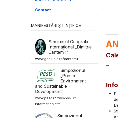
Contact
MANIFESTĂRI ȘTIINȚIFICE
AN
Seminarul Geografic
Internațional „Dimitrie
Cantemir”
Cal
www.geo.uaic.ro/cantemir
...
Simpozionul
„Present
Environment
Inf
and Sustainable
Development”
Pe
www.pesd.ro/Symposium
de
Information.html
De
St
Simpozionul
Ag