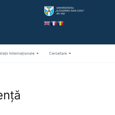
elații Internaționale
Cercetare
ență