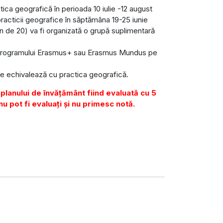
ctica geografică în perioada 10 iulie -12 august
practicii geografice în săptămâna 19-25 iunie
in de 20) va fi organizată o grupă suplimentară
ul programului Erasmus+ sau Erasmus Mundus pe
se echivalează cu practica geografică.
 planului de învățământ fiind evaluată cu 5
u pot fi evaluați și nu primesc notă.