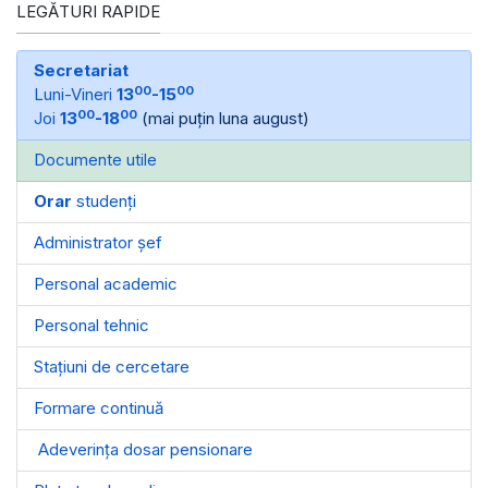
LEGĂTURI RAPIDE
Secretariat
00
00
Luni-Vineri
13
-15
00
00
Joi
13
-18
(mai puțin luna august)
Documente utile
Orar
studenți
Administrator șef
Personal academic
Personal tehnic
Stațiuni de cercetare
Formare continuă
Adeverința dosar pensionare