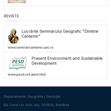
REVISTE
Lucrările Seminarului Geografic "Dimitrie
Cantemir"
www.seminarcantemir.uaic.ro
Present Environment and Sustainable
Development
www.pesd.ro/Latest.html
Departamente:
Geografie
/
Geologie
Bd. Carol I nr. 20A, Iași, 700505, România