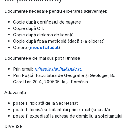
Documente necesare pentru eliberarea adeverinţei:
Copie după certificatul de naştere
Copie după C.I.
Copie după diploma de licenţă
Copie după foaia matricolă (dacă s-a eliberat)
Cerere (
model ataşat
)
Documentele de mai sus pot fi trimise
Prin email:
mihaela.danila@uaic.ro
Prin Poştă: Facultatea de Geografie şi Geologie, Bd.
Carol I nr. 20 A, 700505-Iaşi, România
Adeverinţa
poate fi ridicată de la Secretariat
poate fi trimisă solicitantului prin e-mail (scanată)
poate fi expediată la adresa de domiciliu a solicitantului
DIVERSE