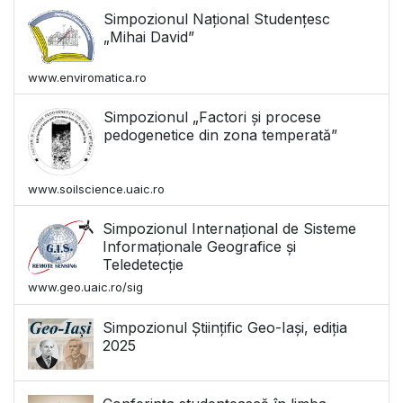
Simpozionul Național Studențesc
„Mihai David”
www.enviromatica.ro
Simpozionul „Factori și procese
pedogenetice din zona temperată”
www.soilscience.uaic.ro
Simpozionul Internațional de Sisteme
Informaționale Geografice și
Teledetecție
www.geo.uaic.ro/sig
Simpozionul Științific Geo-Iași, ediția
2025