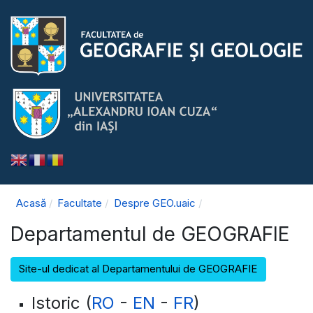
Acasă
Facultate
Despre GEO.uaic
Departamentul de GEOGRAFIE
Site-ul dedicat al Departamentului de GEOGRAFIE
Istoric (
RO
-
EN
-
FR
)