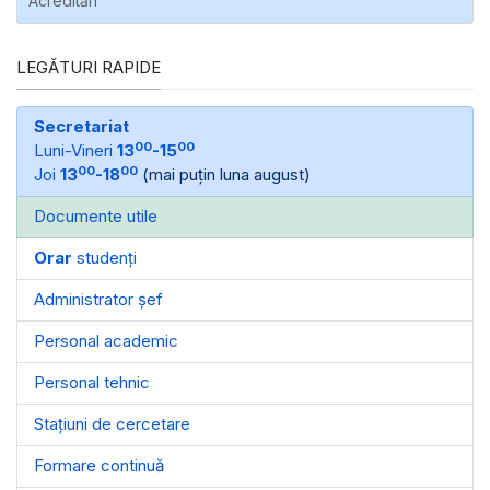
Acreditări
LEGĂTURI RAPIDE
Secretariat
00
00
Luni-Vineri
13
-15
00
00
Joi
13
-18
(mai puțin luna august)
Documente utile
Orar
studenți
Administrator șef
Personal academic
Personal tehnic
Stațiuni de cercetare
Formare continuă