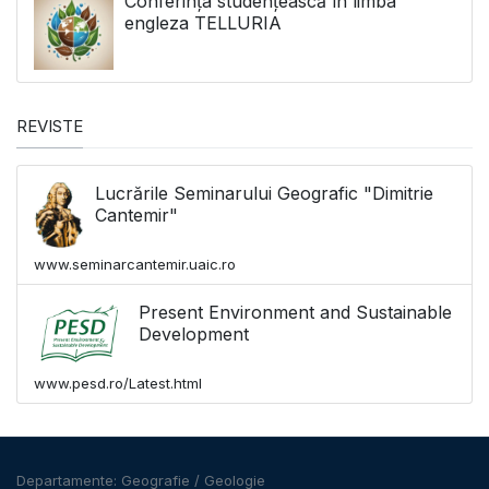
Conferința studențească în limba
engleza TELLURIA
REVISTE
Lucrările Seminarului Geografic "Dimitrie
Cantemir"
www.seminarcantemir.uaic.ro
Present Environment and Sustainable
Development
www.pesd.ro/Latest.html
Departamente:
Geografie
/
Geologie