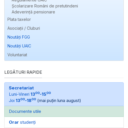
Școlarizare Români de pretutindeni
Adeverință pensionare
Plata taxelor
Asociații / Cluburi
Noutăți FGG
Noutăți UAIC
Voluntariat
LEGĂTURI RAPIDE
Secretariat
00
00
Luni-Vineri
13
-15
00
00
Joi
13
-18
(mai puțin luna august)
Documente utile
Orar
studenți