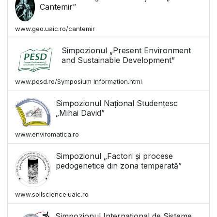
Cantemir”
www.geo.uaic.ro/cantemir
Simpozionul „Present Environment
and Sustainable Development”
www.pesd.ro/Symposium Information.html
Simpozionul Național Studențesc
„Mihai David”
www.enviromatica.ro
Simpozionul „Factori și procese
pedogenetice din zona temperată”
www.soilscience.uaic.ro
Simpozionul Internațional de Sisteme