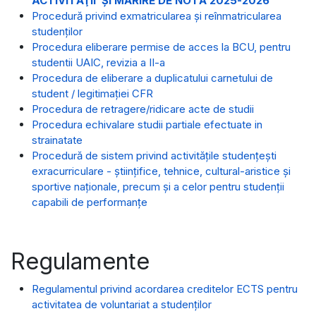
ACTIVITĂŢII ŞI MĂRIRE DE NOTĂ 2025-2026
Procedură privind exmatricularea și reînmatricularea
studenților
Procedura eliberare permise de acces la BCU, pentru
studentii UAIC, revizia a II-a
Procedura de eliberare a duplicatului carnetului de
student / legitimației CFR
Procedura de retragere/ridicare acte de studii
Procedura echivalare studii partiale efectuate in
strainatate
Procedură de sistem privind activitățile studențești
exracurriculare - științifice, tehnice, cultural-aristice și
sportive naționale, precum și a celor pentru studenții
capabili de performanțe
Regulamente
Regulamentul privind acordarea creditelor ECTS pentru
activitatea de voluntariat a studenților