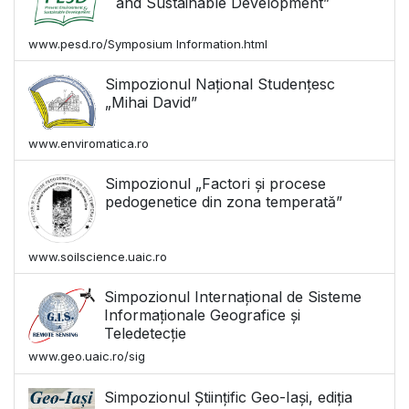
and Sustainable Development”
www.pesd.ro/Symposium Information.html
Simpozionul Național Studențesc
„Mihai David”
www.enviromatica.ro
Simpozionul „Factori și procese
pedogenetice din zona temperată”
www.soilscience.uaic.ro
Simpozionul Internațional de Sisteme
Informaționale Geografice și
Teledetecție
www.geo.uaic.ro/sig
Simpozionul Științific Geo-Iași, ediția