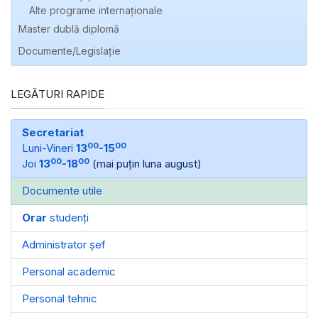
Alte programe internaţionale
Master dublă diplomă
Documente/Legislație
LEGĂTURI RAPIDE
Secretariat
00
00
Luni-Vineri
13
-15
00
00
Joi
13
-18
(mai puțin luna august)
Documente utile
Orar
studenți
Administrator șef
Personal academic
Personal tehnic