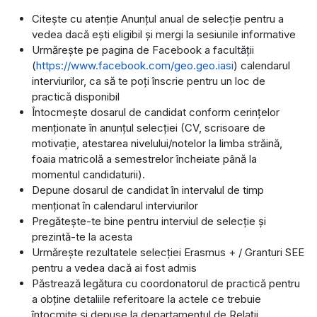
Citește cu atenție Anunțul anual de selecție pentru a
vedea dacă ești eligibil și mergi la sesiunile informative
Urmărește pe pagina de Facebook a facultății
(
https://www.facebook.com/geo.geo.iasi
) calendarul
interviurilor, ca să te poți înscrie pentru un loc de
practică disponibil
Întocmeşte dosarul de candidat conform cerințelor
menționate în anunţul selecţiei (CV, scrisoare de
motivație, atestarea nivelului/notelor la limba străină,
foaia matricolă a semestrelor încheiate până la
momentul candidaturii).
Depune dosarul de candidat în intervalul de timp
menţionat în calendarul interviurilor
Pregăteşte-te bine pentru interviul de selecţie şi
prezintă-te la acesta
Urmăreşte rezultatele selecţiei Erasmus + / Granturi SEE
pentru a vedea dacă ai fost admis
Păstrează legătura cu coordonatorul de practică pentru
a obţine detaliile referitoare la actele ce trebuie
întocmite şi depuse la departamentul de Relaţii