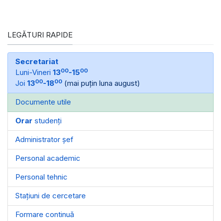
LEGĂTURI RAPIDE
Secretariat
00
00
Luni-Vineri
13
-15
00
00
Joi
13
-18
(mai puțin luna august)
Documente utile
Orar
studenți
Administrator șef
Personal academic
Personal tehnic
Stațiuni de cercetare
Formare continuă