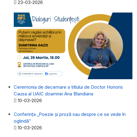
Detalii
23-03-2026
Ceremonia de decernare a titlului de Doctor Honoris
Causa al UAIC doamnei Ana Blandiana
Detalii
10-03-2026
Conferința „Poezie și proză sau despre ce se vede în
oglindă”
Detalii
10-03-2026