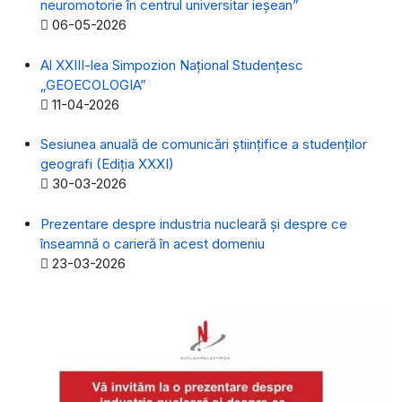
neuromotorie în centrul universitar ieșean”
Detalii
06-05-2026
Al XXIII-lea Simpozion Naţional Studenţesc
„GEOECOLOGIA”
Detalii
11-04-2026
Sesiunea anuală de comunicări științifice a studenților
geografi (Ediția XXXI)
Detalii
30-03-2026
Prezentare despre industria nucleară și despre ce
înseamnă o carieră în acest domeniu
Detalii
23-03-2026