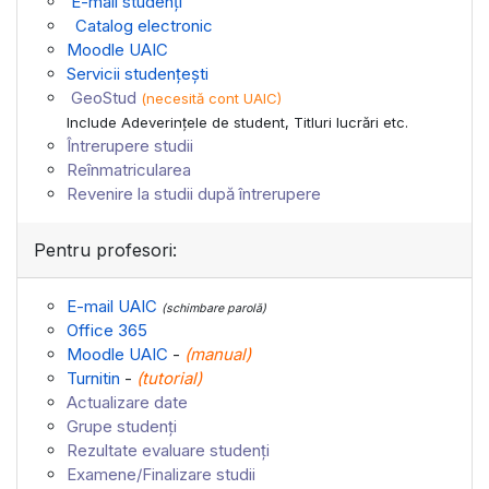
E-mail studenți
Catalog electronic
Moodle UAIC
Servicii studențești
GeoStud
(necesită cont UAIC)
Include Adeverinţele de student, Titluri lucrări etc.
Întrerupere studii
Reînmatricularea
Revenire la studii după întrerupere
Pentru profesori:
E-mail UAIC
(schimbare parolă)
Office 365
Moodle UAIC
-
(
manual
)
Turnitin
-
(
tutorial
)
Actualizare date
Grupe studenți
Rezultate evaluare studenți
Examene/Finalizare studii