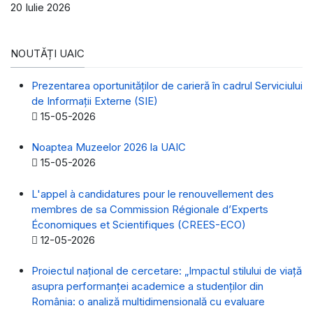
20 Iulie 2026
NOUTĂȚI UAIC
Prezentarea oportunităților de carieră în cadrul Serviciului
de Informații Externe (SIE)
Detalii
15-05-2026
Noaptea Muzeelor 2026 la UAIC
Detalii
15-05-2026
L'appel à candidatures pour le renouvellement des
membres de sa Commission Régionale d’Experts
Économiques et Scientifiques (CREES-ECO)
Detalii
12-05-2026
Proiectul național de cercetare: „Impactul stilului de viață
asupra performanței academice a studenților din
România: o analiză multidimensională cu evaluare