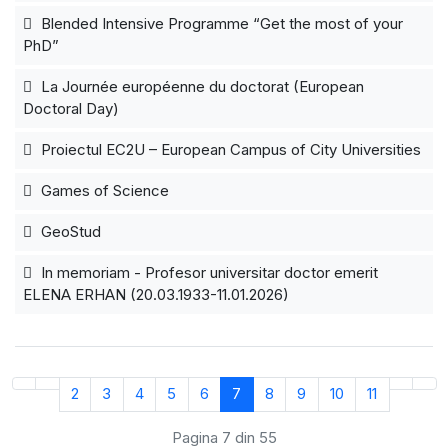
Blended Intensive Programme “Get the most of your
PhD”
La Journée européenne du doctorat (European
Doctoral Day)
Proiectul EC2U – European Campus of City Universities
Games of Science
GeoStud
In memoriam - Profesor universitar doctor emerit
ELENA ERHAN (20.03.1933-11.01.2026)
2
3
4
5
6
7
8
9
10
11
Pagina 7 din 55