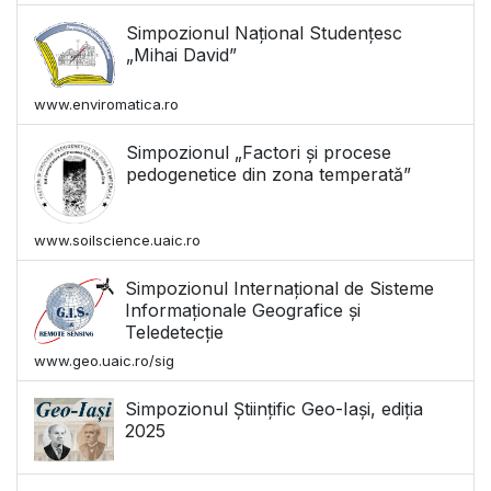
Simpozionul Național Studențesc
„Mihai David”
www.enviromatica.ro
Simpozionul „Factori și procese
pedogenetice din zona temperată”
www.soilscience.uaic.ro
Simpozionul Internațional de Sisteme
Informaționale Geografice și
Teledetecție
www.geo.uaic.ro/sig
Simpozionul Științific Geo-Iași, ediția
2025