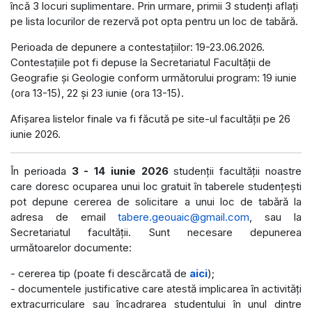
încă 3 locuri suplimentare. Prin urmare, primii 3 studenți aflați
pe lista locurilor de rezervă pot opta pentru un loc de tabără.
Perioada de depunere a contestațiilor: 19-23.06.2026.
Contestațiile pot fi depuse la Secretariatul Facultății de
Geografie și Geologie conform următorului program: 19 iunie
(ora 13-15), 22 și 23 iunie (ora 13-15).
Afișarea listelor finale va fi făcută pe site-ul facultății pe 26
iunie 2026.
În perioada
3 - 14 iunie 2026
studenții facultății noastre
care doresc ocuparea unui loc gratuit în taberele studențești
pot depune cererea de solicitare a unui loc de tabără la
adresa de email
tabere.geouaic@gmail.com
, sau la
Secretariatul facultății. Sunt necesare depunerea
următoarelor documente:
- cererea tip (poate fi descărcată de
aici
);
- documentele justificative care atestă implicarea în activități
extracurriculare sau încadrarea studentului în unul dintre