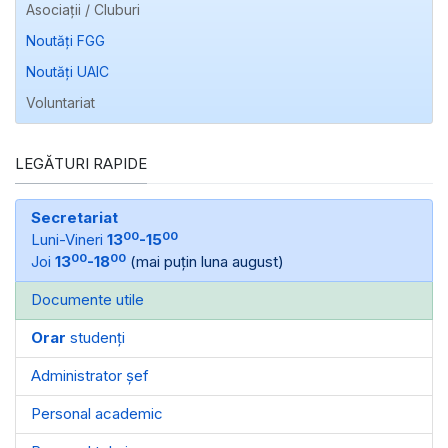
Asociații / Cluburi
Noutăți FGG
Noutăți UAIC
Voluntariat
LEGĂTURI RAPIDE
Secretariat
00
00
Luni-Vineri
13
-15
00
00
Joi
13
-18
(mai puțin luna august)
Documente utile
Orar
studenți
Administrator șef
Personal academic