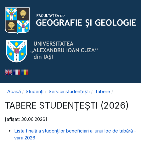
Acasă
Studenți
Servicii studențești
Tabere
TABERE STUDENȚEȘTI (2026)
[afișat: 30.06.2026]
Lista finală a studenţilor beneficiari ai unui loc de tabără -
vara 2026