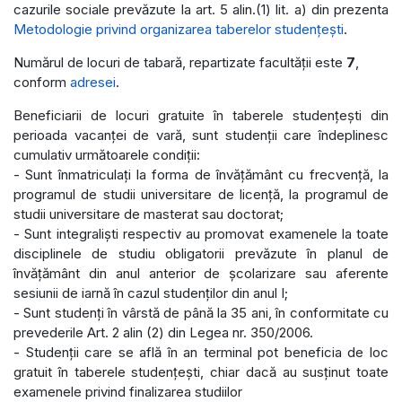
cazurile sociale prevăzute la art. 5 alin.(1) lit. a) din prezenta
Metodologie privind organizarea taberelor studențești
.
Numărul de locuri de tabară, repartizate facultății este
7
,
conform
adresei
.
Beneficiarii de locuri gratuite în taberele studențești din
perioada vacanței de vară, sunt studenții care îndeplinesc
cumulativ următoarele condiții:
- Sunt înmatriculați la forma de învățământ cu frecvență, la
programul de studii universitare de licență, la programul de
studii universitare de masterat sau doctorat;
- Sunt integraliști respectiv au promovat examenele la toate
disciplinele de studiu obligatorii prevăzute în planul de
învățământ din anul anterior de școlarizare sau aferente
sesiunii de iarnă în cazul studenților din anul I;
- Sunt studenți în vârstă de până la 35 ani, în conformitate cu
prevederile Art. 2 alin (2) din Legea nr. 350/2006.
- Studenții care se află în an terminal pot beneficia de loc
gratuit în taberele studențești, chiar dacă au susținut toate
examenele privind finalizarea studiilor