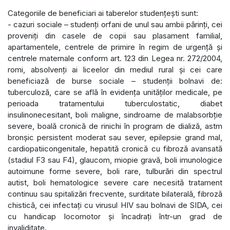
Categoriile de beneficiari ai taberelor studențești sunt:
- cazuri sociale – studenți orfani de unul sau ambii părinți, cei
proveniți din casele de copii sau plasament familial,
apartamentele, centrele de primire în regim de urgenţă şi
centrele maternale conform art. 123 din Legea nr. 272/2004,
romi, absolvenți ai liceelor din mediul rural și cei care
beneficiază de burse sociale – studenții bolnavi de:
tuberculoză, care se află în evidența unităților medicale, pe
perioada tratamentului tuberculostatic, diabet
insulinonecesitant, boli maligne, sindroame de malabsorbție
severe, boală cronică de rinichi în program de dializă, astm
bronșic persistent moderat sau sever, epilepsie grand mal,
cardiopatiicongenitale, hepatită cronică cu fibroză avansată
(stadiul F3 sau F4), glaucom, miopie gravă, boli imunologice
autoimune forme severe, boli rare, tulburări din spectrul
autist, boli hematologice severe care necesită tratament
continuu sau spitalizări frecvente, surditate bilaterală, fibroză
chistică, cei infectați cu virusul HIV sau bolnavi de SIDA, cei
cu handicap locomotor și încadrați într-un grad de
invaliditate.