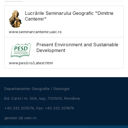
Lucrările Seminarului Geografic "Dimitrie
Cantemir"
www.seminarcantemir.uaic.ro
Present Environment and Sustainable
Development
www.pesd.ro/Latest.html
Departamente:
Geografie
/
Geologie
Bd. Carol I nr. 20A, Iași, 700505, România
+40 232 201074, Fax: +40 232 201874
geoiasi (a) uaic.ro
© 2026 -
Facultatea de Geografie și Geologie