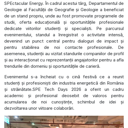
SPEctacular Energy. În cadrul acestui târg, Departamentul de
Geologie al Facultății de Geografie și Geologie a beneficiat
de un stand propriu, unde au fost promovate programele de
studii, oferta educațională și oportunitățile profesionale
dedicate viitorilor studenți și specialiști. Pe parcursul
evenimentului, standul a înregistrat o activitate intensă,
devenind un punct central pentru dialoguri de impact și
pentru stabilirea de noi contacte profesionale. De
asemenea, studenții au vizitat standurile companiilor de profil
și au interacționat cu reprezentanții angajatorilor pentru a afla
trendurile din domeniu și oportunitățile de carieră.
Evenimentul s-a încheiat cu o cină festivă ce a reunit
studenți și profesioniști din industria energetică din România
și străinătate.SPE Tech Days 2026 a oferit un cadru
academic și profesional deosebit de valoros pentru
acumularea de noi cunoștințe, schimbul de idei și
dezvoltarea unor viitoare colaborări.