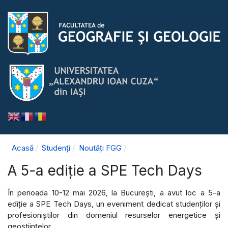
Acasă
Studenți
Noutăți FGG
A 5-a ediție a SPE Tech Days
În perioada 10-12 mai 2026, la București, a avut loc a 5-a
ediție a SPE Tech Days, un eveniment dedicat studenților și
profesioniștilor din domeniul resurselor energetice și
geoștiințelor.