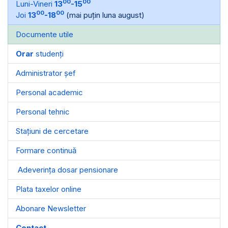
00
00
Luni-Vineri
13
-15
00
00
Joi
13
-18
(mai puțin luna august)
Documente utile
Orar
studenți
Administrator șef
Personal academic
Personal tehnic
Stațiuni de cercetare
Formare continuă
Adeverința dosar pensionare
Plata taxelor online
Abonare Newsletter
Contact