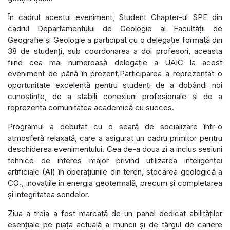
În cadrul acestui eveniment, Student Chapter-ul SPE din
cadrul Departamentului de Geologie al Facultății de
Geografie și Geologie a participat cu o delegație formată din
38 de studenți, sub coordonarea a doi profesori, aceasta
fiind cea mai numeroasă delegație a UAIC la acest
eveniment de până în prezent.Participarea a reprezentat o
oportunitate excelentă pentru studenți de a dobândi noi
cunoștințe, de a stabili conexiuni profesionale și de a
reprezenta comunitatea academică cu succes.
Programul a debutat cu o seară de socializare într-o
atmosferă relaxată, care a asigurat un cadru primitor pentru
deschiderea evenimentului. Cea de-a doua zi a inclus sesiuni
tehnice de interes major privind utilizarea inteligenței
artificiale (AI) în operațiunile din teren, stocarea geologică a
CO₂, inovațiile în energia geotermală, precum și completarea
și integritatea sondelor.
Ziua a treia a fost marcată de un panel dedicat abilităților
esențiale pe piața actuală a muncii și de târgul de cariere