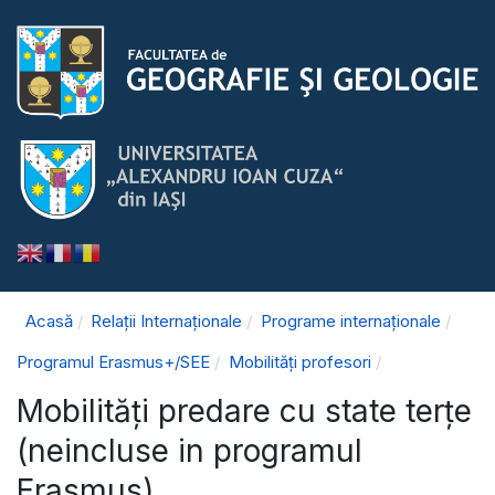
Acasă
Relații Internaționale
Programe internaționale
Programul Erasmus+/SEE
Mobilități profesori
Mobilități predare cu state terțe
(neincluse in programul
Erasmus)