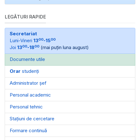
LEGĂTURI RAPIDE
Secretariat
00
00
Luni-Vineri
13
-15
00
00
Joi
13
-18
(mai puțin luna august)
Documente utile
Orar
studenți
Administrator șef
Personal academic
Personal tehnic
Stațiuni de cercetare
Formare continuă