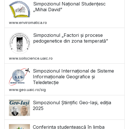
Simpozionul Național Studențesc
„Mihai David”
www.enviromatica.ro
Simpozionul „Factori și procese
pedogenetice din zona temperată”
www.soilscience.uaic.ro
Simpozionul Internațional de Sisteme
Informaționale Geografice și
Teledetecție
www.geo.uaic.ro/sig
Simpozionul Științific Geo-Iași, ediția
2025
Conferința studențească în limba