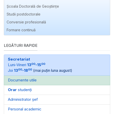
Școala Doctorală de Geoștiințe
Studii postdoctorale
Conversie profesională
Formare continuă
LEGĂTURI RAPIDE
Secretariat
00
00
Luni-Vineri
13
-15
00
00
Joi
13
-18
(mai puțin luna august)
Documente utile
Orar
studenți
Administrator șef
Personal academic