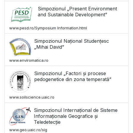
Simpozionul „Present Environment
and Sustainable Development”
www.pesd.ro/Symposium Information.html
Simpozionul Național Studențesc
„Mihai David”
www.enviromatica.ro
Simpozionul „Factori și procese
pedogenetice din zona temperată”
www.soilscience.uaic.ro
Simpozionul Internațional de Sisteme
Informaționale Geografice și
Teledetecție
www.geo.uaic.ro/sig