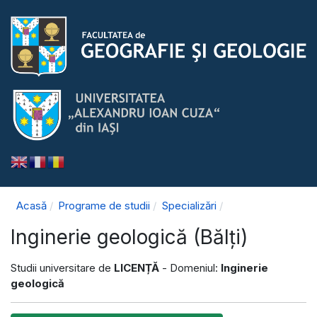
Acasă
Programe de studii
Specializări
Inginerie geologică (Bălți)
Studii universitare de
LICENȚĂ
- Domeniul:
Inginerie
geologică