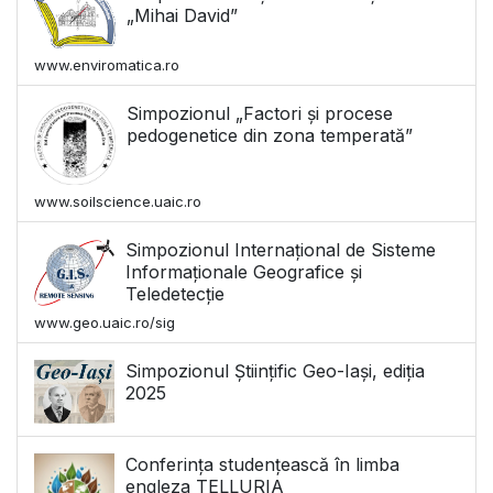
„Mihai David”
www.enviromatica.ro
Simpozionul „Factori și procese
pedogenetice din zona temperată”
www.soilscience.uaic.ro
Simpozionul Internațional de Sisteme
Informaționale Geografice și
Teledetecție
www.geo.uaic.ro/sig
Simpozionul Științific Geo-Iași, ediția
2025
Conferința studențească în limba
engleza TELLURIA