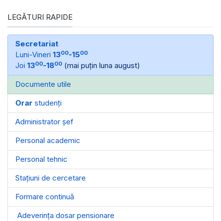
LEGĂTURI RAPIDE
Secretariat
00
00
Luni-Vineri
13
-15
00
00
Joi
13
-18
(mai puțin luna august)
Documente utile
Orar
studenți
Administrator șef
Personal academic
Personal tehnic
Stațiuni de cercetare
Formare continuă
Adeverința dosar pensionare