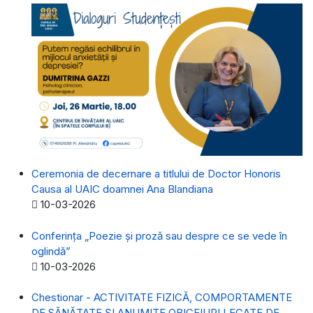
Ceremonia de decernare a titlului de Doctor Honoris
Causa al UAIC doamnei Ana Blandiana
Detalii
10-03-2026
Conferința „Poezie și proză sau despre ce se vede în
oglindă”
Detalii
10-03-2026
Chestionar - ACTIVITATE FIZICĂ, COMPORTAMENTE
DE SĂNĂTATE ȘI ANUMITE OBICEIURI LEGATE DE