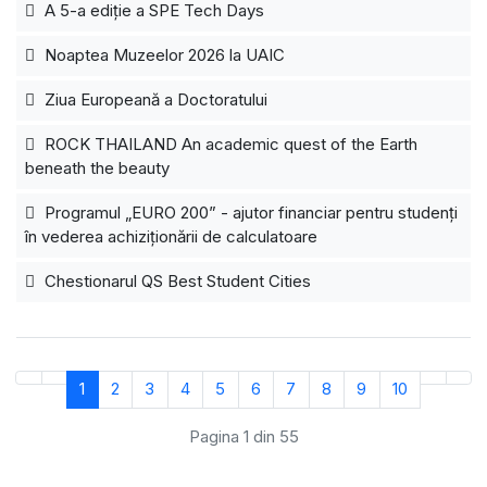
A 5-a ediție a SPE Tech Days
Noaptea Muzeelor 2026 la UAIC
Ziua Europeană a Doctoratului
ROCK THAILAND An academic quest of the Earth
beneath the beauty
Programul „EURO 200” - ajutor financiar pentru studenți
în vederea achiziționării de calculatoare
Chestionarul QS Best Student Cities
1
2
3
4
5
6
7
8
9
10
Pagina 1 din 55