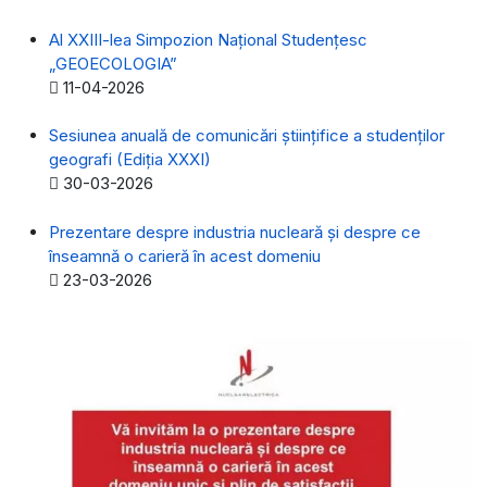
Al XXIII-lea Simpozion Naţional Studenţesc
„GEOECOLOGIA”
Detalii
11-04-2026
Sesiunea anuală de comunicări științifice a studenților
geografi (Ediția XXXI)
Detalii
30-03-2026
Prezentare despre industria nucleară și despre ce
înseamnă o carieră în acest domeniu
Detalii
23-03-2026