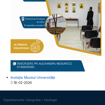
Invitație Muzeul Universității
Detalii
18-02-2026
Departamente:
Geografie
/
Geologie