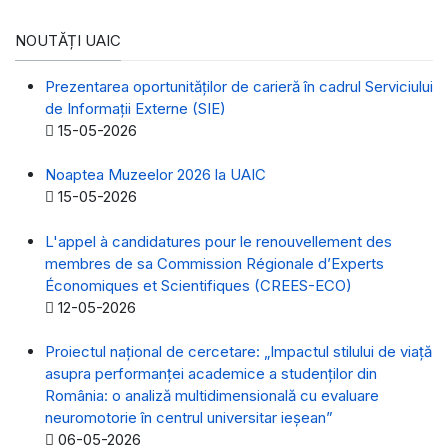
NOUTĂȚI UAIC
Prezentarea oportunităților de carieră în cadrul Serviciului
de Informații Externe (SIE)
Detalii
15-05-2026
Noaptea Muzeelor 2026 la UAIC
Detalii
15-05-2026
L'appel à candidatures pour le renouvellement des
membres de sa Commission Régionale d’Experts
Économiques et Scientifiques (CREES-ECO)
Detalii
12-05-2026
Proiectul național de cercetare: „Impactul stilului de viață
asupra performanței academice a studenților din
România: o analiză multidimensională cu evaluare
neuromotorie în centrul universitar ieșean”
Detalii
06-05-2026