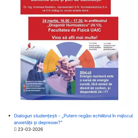
Dialoguri studențești - „Putem regăsi echilibrul în mijlocul
anxietății și depresiei?”
Detalii
23-03-2026