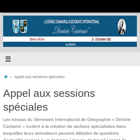
Passer
au
contenu
Accueil
Appel aux sessions spéciales
Appel aux sessions
spéciales
Les travaux du Séminaire International de Géographie « Dimitrie
Cantemir » incitent à la création de sections spécialisées dans
lesquelles leurs animateurs peuvent débattre de questions