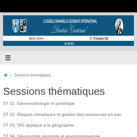
Passer
au
contenu
Accueil
Sessions thématiques
Sessions thématiques
ST 01. Géomorphologie et pédologie
ST 02. Risques climatiques et gestion des ressources en eau
ST 03. SIG appliqué à la géographie
ST 04. Géographie régionale et environnementale