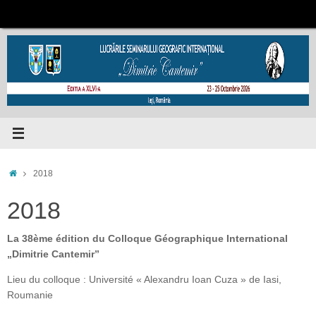
Passer
au
contenu
Accueil
2018
2018
La 38ème édition du Colloque Géographique International
„Dimitrie Cantemir”
Lieu du colloque : Université « Alexandru Ioan Cuza » de Iasi,
Roumanie