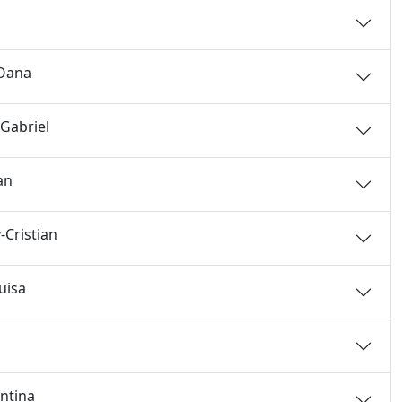
-Oana
-Gabriel
ian
y-Cristian
uisa
entina