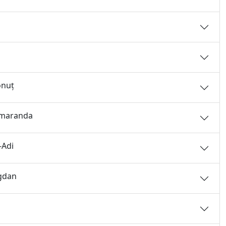
onuţ
-Smaranda
-Adi
ogdan