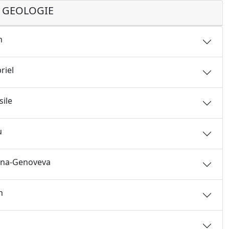
e GEOLOGIE
n
riel
sile
u
Crina-Genoveva
n