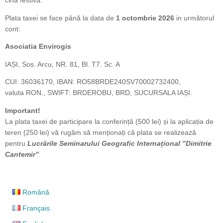
cina festivă.
Plata taxei se face până la data de
1 octombrie 2026
in următorul
cont:
Asociatia Envirogis
IAȘI, Sos. Arcu, NR. 81, Bl. T7. Sc. A
CUI: 36036170, IBAN: RO58BRDE240SV70002732400,
valuta RON., SWIFT: BRDEROBU, BRD, SUCURSALA IAȘI.
Important!
La plata taxei de participare la conferință (500 lei) și la aplicația de
teren (250 lei) vă rugăm să menționați că plata se realizează
pentru
Lucrările Seminarului Geografic Internațional ”Dimitrie
Cantemir”
.
Română
Français