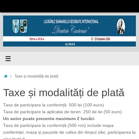
Sari
la
conținut
Prima
Taxe și modalități de plată
pagină
Taxe și modalități de plată
Taxa de participare la conferință: 500 lei (100 euro)
Taxa de participare la aplicația de teren: 250 de lei (50 euro)
Un autor poate prezenta maximum 2 lucrări.
Taxa de participare la conferință (500 ron) include mapa
conferinței, masa și pauzele de cafea din timpul zilei, participarea la