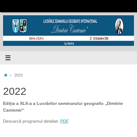
Sari
la
conținut
Prima
2022
pagină
2022
Ediția
a XLII-a a Lucrărilor seminarului geografic „Dimitrie
Cantemir”
Descarcă programul detaliat:
PDF