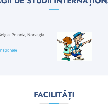
GII DE STUDII INTERNAȚIO
 Belgia, Polonia, Norvegia
ernaționale
FACILITĂȚI