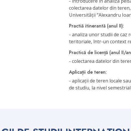
- introducere în analiza peis
colectarea datelor din teren,
Universității “Alexandru Ioan
Practiă itinerantă (anul II):
- analiza unor studii de caz 
teritoriale, într-un context 
Practică de licență (anul II/anu
- colectarea datelor din tere
Aplicații de teren:
- aplicații de teren locale sa
de studiu, la nivel semestrial