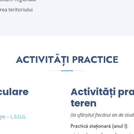
rea teritoriului
ACTIVITĂȚI PRACTICE
culare
Activități pra
teren
(la sfârșitul fiecărui an de stud
ie – L.S.G.G.
Practică staționară (anul I):