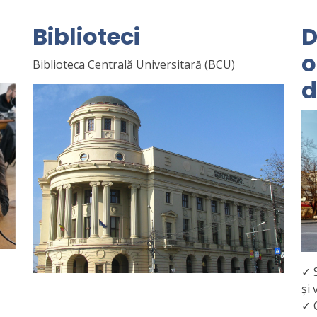
Biblioteci
D
o
Biblioteca Centrală Universitară (BCU)
d
✓ S
și
✓ C