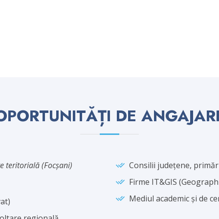
OPORTUNITĂȚI DE ANGAJAR
e teritorială (Focşani)
Consilii județene, primări
Firme IT&GIS (Geographi
Mediul academic și de ce
at)
oltare regională