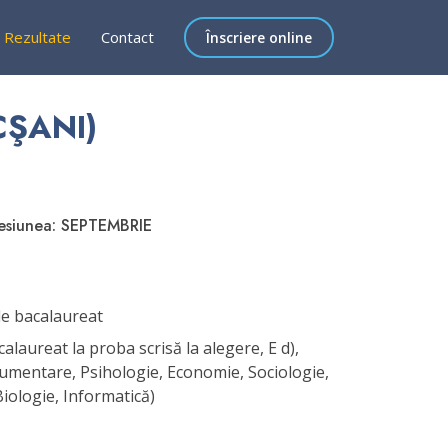
Rezultate
Contact
Înscriere online
CŞANI)
sesiunea: SEPTEMBRIE
e bacalaureat
laureat la proba scrisă la alegere, E d),
gumentare, Psihologie, Economie, Sociologie,
 Biologie, Informatică)
i