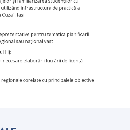
ajelor și familiarizarea studenților cu
 utilizând infrastructura de practică a
 Cuza”, Iași
reprezentative pentru tematica planificării
regional sau național vast
l III):
n necesare elaborării lucrării de licență
u regionale corelate cu principalele obiective