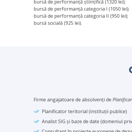
bursă de performanță științifică (1320 lei);
bursă de performanță categoria I (1050 lei);
bursă de performanță categoria II (950 lei);
bursă socială (925 lei).
Firme angajatoare de absolvenți de
Planificar
Planificator teritorial (instituții publice)
Analist SIG și baze de date (domeniul priv
Consultant în proiecte europene de dezv