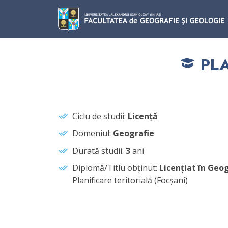
PLA
Ciclu de studii:
Licență
Domeniul:
Geografie
Durată studii:
3
ani
Diplomă/Titlu obţinut:
Licențiat în Geo
Planificare teritorială (Focşani)