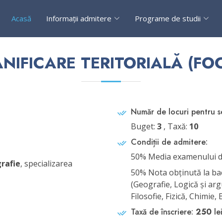
Acasă
Informații admitere
Programe de studii
NIFICARE TERITORIALĂ (FO
Număr de locuri pentru 
Buget:
3
, Taxă:
10
Condiții de admitere:
50% Media examenului d
grafie
, specializarea
50% Nota obţinută la baca
(Geografie, Logică şi ar
Filosofie, Fizică, Chimie,
Taxă de înscriere:
250
le