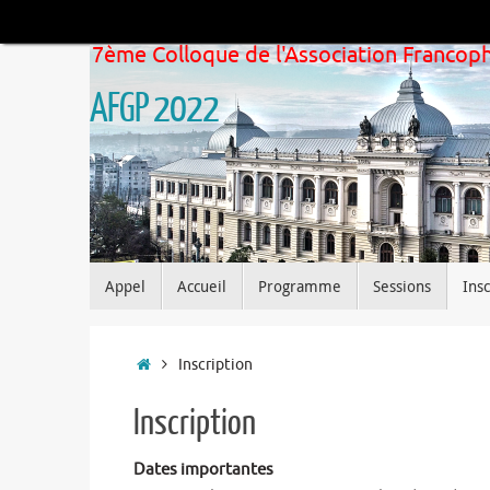
Skip
to
7ème Colloque de l'Association Franco
content
AFGP 2022
Skip
Appel
Accueil
Programme
Sessions
Insc
to
content
Home
Inscription
Inscription
Dates importantes