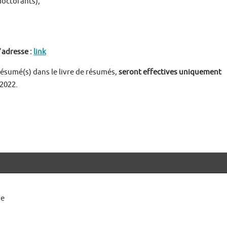
 doctorants);
’
adresse :
link
résumé(s) dans le livre de résumés,
seront effectives uniquement
 2022.
ue