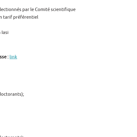
ectionnés par le Comité scientifique
n tarif préférentiel
 Iasi
sse :
link
 doctorants);