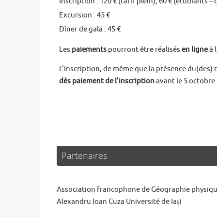
Inscription : 120 € (tarif plein); 60 € (étudiants –
Excursion : 45 €
Dîner de gala : 45 €
Les
paiements
pourront être réalisés
en ligne
à l
L’inscription, de même que la présence du(des) 
dès paiement de l’inscription
avant le 5 octobre
Partenaires
Association francophone de Géographie physiq
Alexandru Ioan Cuza Université de Iași