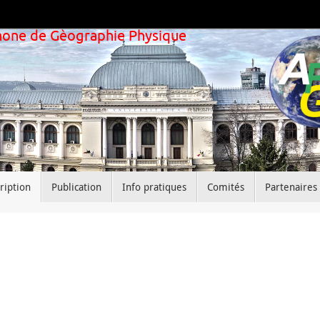
phone de Gèographie Physique
ription
Publication
Info pratiques
Comités
Partenaires