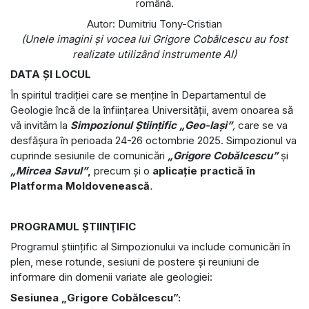
română.
Autor: Dumitriu Tony-Cristian
(Unele imagini și vocea lui Grigore Cobălcescu au fost
realizate utilizând instrumente AI)
DATA ŞI LOCUL
În spiritul tradiției care se menține în Departamentul de
Geologie încă de la înființarea Universității, avem onoarea să
vă invităm la
Simpozionul Științific „Geo-Iași”
,
care se va
desfășura în perioada 24-26 octombrie 2025. Simpozionul va
cuprinde sesiunile de comunicări
„Grigore Cobălcescu”
și
„Mircea Savul”
,
precum și o
aplicație practică în
Platforma Moldovenească
.
PROGRAMUL ŞTIINŢIFIC
Programul științific al Simpozionului va include comunicări în
plen, mese rotunde, sesiuni de postere și reuniuni de
informare din domenii variate ale geologiei:
Sesiunea „Grigore Cobălcescu”: