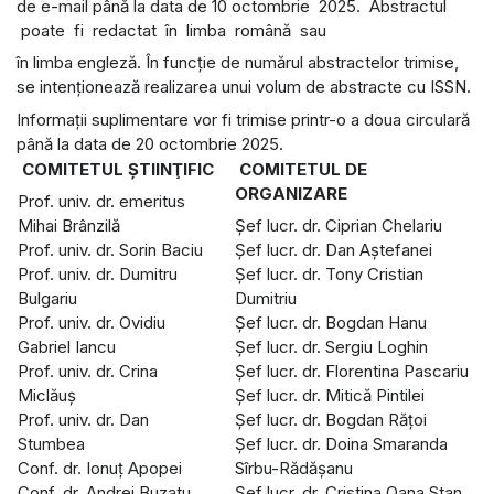
de e-mail până la data de 10 octombrie 2025. Abstractul
poate fi redactat în limba română sau
în limba engleză. În funcție de numărul abstractelor trimise,
se intenționează realizarea unui volum de abstracte cu ISSN.
Informații suplimentare vor fi trimise printr-o a doua circulară
până la data de 20 octombrie 2025.
COMITETUL ŞTIINŢIFIC
COMITETUL DE
ORGANIZARE
Prof. univ. dr. emeritus
Mihai Brânzilă
Șef lucr. dr. Ciprian Chelariu
Prof. univ. dr. Sorin Baciu
Șef lucr. dr. Dan Aștefanei
Prof. univ. dr. Dumitru
Șef lucr. dr. Tony Cristian
Bulgariu
Dumitriu
Prof. univ. dr. Ovidiu
Șef lucr. dr. Bogdan Hanu
Gabriel Iancu
Șef lucr. dr. Sergiu Loghin
Prof. univ. dr. Crina
Șef lucr. dr. Florentina Pascariu
Miclăuş
Șef lucr. dr. Mitică Pintilei
Prof. univ. dr. Dan
Șef lucr. dr. Bogdan Rățoi
Stumbea
Șef lucr. dr. Doina Smaranda
Conf. dr. Ionuț Apopei
Sîrbu-Rădășanu
Conf. dr. Andrei Buzatu
Șef lucr. dr. Cristina Oana Stan