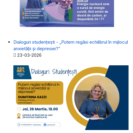
Dialoguri studențești - „Putem regăsi echilibrul în mijlocul
anxietății și depresiei?”
Detalii
23-03-2026