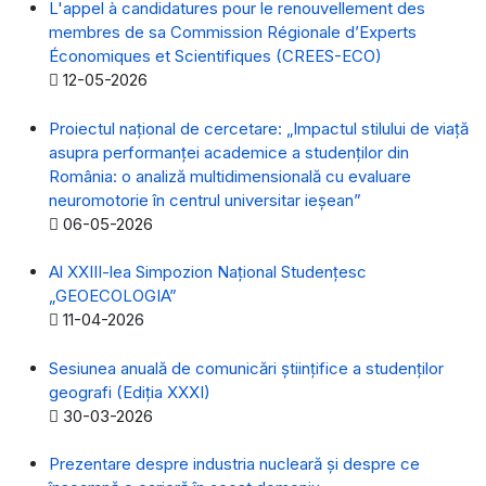
L'appel à candidatures pour le renouvellement des
membres de sa Commission Régionale d’Experts
Économiques et Scientifiques (CREES-ECO)
Detalii
12-05-2026
Proiectul național de cercetare: „Impactul stilului de viață
asupra performanței academice a studenților din
România: o analiză multidimensională cu evaluare
neuromotorie în centrul universitar ieșean”
Detalii
06-05-2026
Al XXIII-lea Simpozion Naţional Studenţesc
„GEOECOLOGIA”
Detalii
11-04-2026
Sesiunea anuală de comunicări științifice a studenților
geografi (Ediția XXXI)
Detalii
30-03-2026
Prezentare despre industria nucleară și despre ce