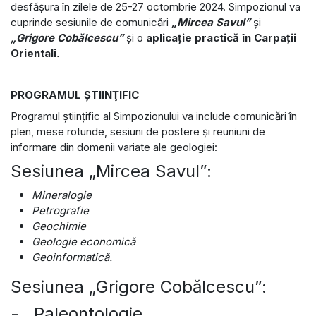
desfășura în zilele de 25-27 octombrie 2024. Simpozionul va
cuprinde sesiunile de comunicări
„Mircea Savul”
și
„Grigore Cobălcescu”
și o
aplicație practică în Carpații
Orientali
.
PROGRAMUL ŞTIINŢIFIC
Programul ştiinţific al Simpozionului va include comunicări în
plen, mese rotunde, sesiuni de postere şi reuniuni de
informare din domenii variate ale geologiei:
Sesiunea „Mircea Savul”:
Mineralogie
Petrografie
Geochimie
Geologie economică
Geoinformatică.
Sesiunea „Grigore Cobălcescu”:
- Paleontologie