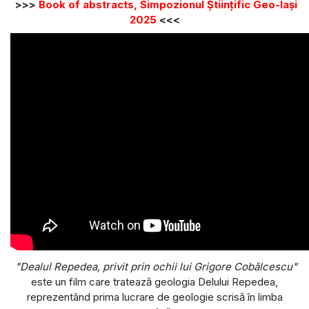
>>>
Book of abstracts, Simpozionul Științific Geo-Iași
2025
<<<
"Dealul Repedea, privit prin ochii lui Grigore Cobălcescu"
este un film care tratează geologia Delului Repedea,
reprezentând prima lucrare de geologie scrisă în limba