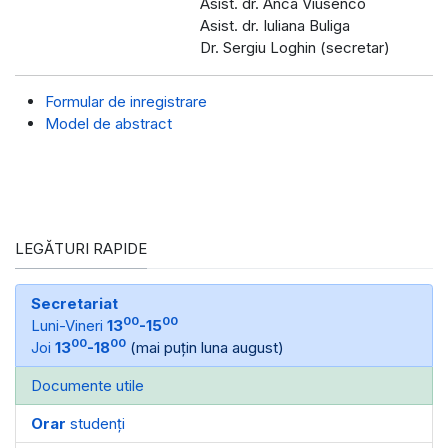
Asist. dr. Anca Viusenco
Asist. dr. Iuliana Buliga
Dr. Sergiu Loghin (secretar)
Formular de inregistrare
Model de abstract
LEGĂTURI RAPIDE
Secretariat
00
00
Luni-Vineri
13
-15
00
00
Joi
13
-18
(mai puțin luna august)
Documente utile
Orar
studenți