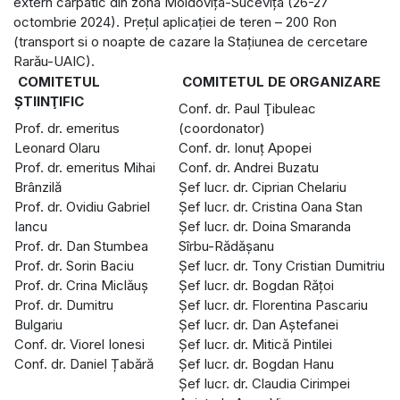
extern carpatic din zona Moldovița-Sucevița (26-27
octombrie 2024). Prețul aplicației de teren – 200 Ron
(transport si o noapte de cazare la Stațiunea de cercetare
Rarău-UAIC).
COMITETUL
COMITETUL DE ORGANIZARE
ŞTIINŢIFIC
Conf. dr. Paul Ţibuleac
Prof. dr. emeritus
(coordonator)
Leonard Olaru
Conf. dr. Ionuț Apopei
Prof. dr. emeritus Mihai
Conf. dr. Andrei Buzatu
Brânzilă
Șef lucr. dr. Ciprian Chelariu
Prof. dr. Ovidiu Gabriel
Șef lucr. dr. Cristina Oana Stan
Iancu
Șef lucr. dr. Doina Smaranda
Prof. dr. Dan Stumbea
Sîrbu-Rădășanu
Prof. dr. Sorin Baciu
Șef lucr. dr. Tony Cristian Dumitriu
Prof. dr. Crina Miclăuş
Șef lucr. dr. Bogdan Rățoi
Prof. dr. Dumitru
Șef lucr. dr. Florentina Pascariu
Bulgariu
Șef lucr. dr. Dan Aștefanei
Conf. dr. Viorel Ionesi
Șef lucr. dr. Mitică Pintilei
Conf. dr. Daniel Țabără
Șef lucr. dr. Bogdan Hanu
Șef lucr. dr. Claudia Cirimpei