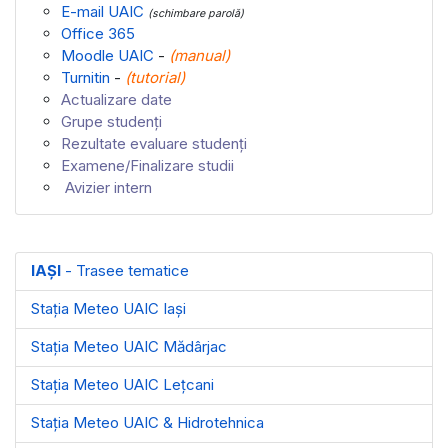
E-mail UAIC
(schimbare parolă)
Office 365
Moodle UAIC
-
(
manual
)
Turnitin
-
(
tutorial
)
Actualizare date
Grupe studenți
Rezultate evaluare studenți
Examene/Finalizare studii
Avizier intern
IAȘI
- Trasee tematice
Stația Meteo UAIC Iași
Stația Meteo UAIC Mădârjac
Stația Meteo UAIC Leţcani
Stația Meteo UAIC & Hidrotehnica