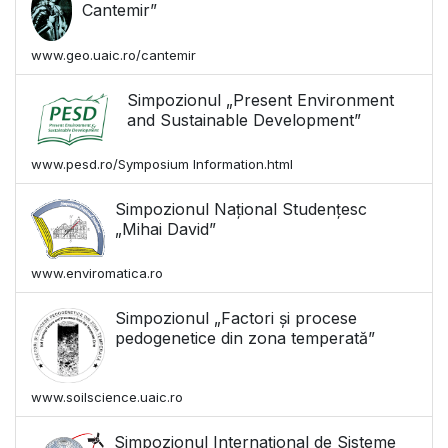
Cantemir”
www.geo.uaic.ro/cantemir
Simpozionul „Present Environment
and Sustainable Development”
www.pesd.ro/Symposium Information.html
Simpozionul Național Studențesc
„Mihai David”
www.enviromatica.ro
Simpozionul „Factori și procese
pedogenetice din zona temperată”
www.soilscience.uaic.ro
Simpozionul Internațional de Sisteme